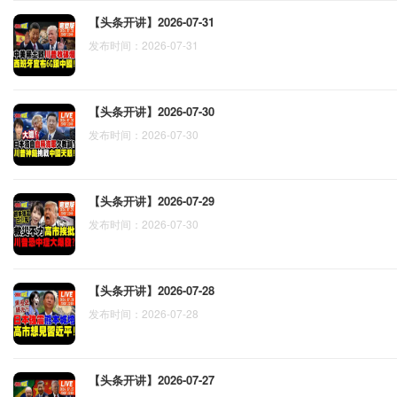
【头条开讲】2026-07-31
发布时间：2026-07-31
【头条开讲】2026-07-30
发布时间：2026-07-30
【头条开讲】2026-07-29
发布时间：2026-07-30
【头条开讲】2026-07-28
发布时间：2026-07-28
【头条开讲】2026-07-27