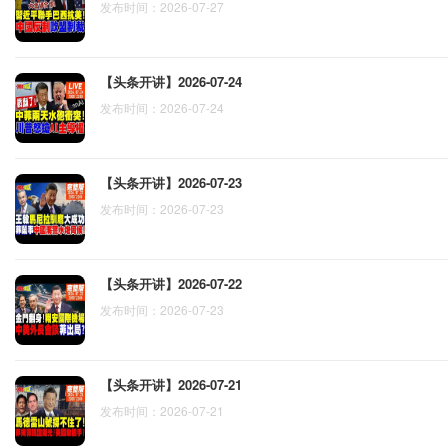
发布时间：2026-07-27
【头条开讲】2026-07-24
发布时间：2026-07-24
【头条开讲】2026-07-23
发布时间：2026-07-23
【头条开讲】2026-07-22
发布时间：2026-07-23
【头条开讲】2026-07-21
发布时间：2026-07-21