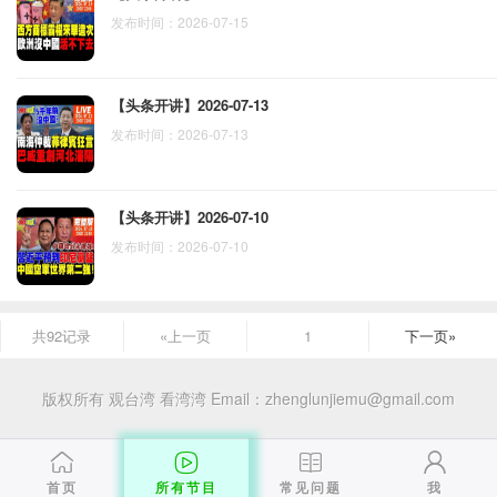
发布时间：2026-07-15
【头条开讲】2026-07-13
发布时间：2026-07-13
【头条开讲】2026-07-10
发布时间：2026-07-10
共92记录
«上一页
1
下一页»
版权所有 观台湾 看湾湾
Email：zhenglunjiemu@gmail.com
首页
所有节目
常见问题
我