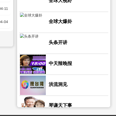
全球大视野
04-11
全球大爆卦
04-04
头条开讲
中天辣晚报
洪流洞见
琴谦天下事