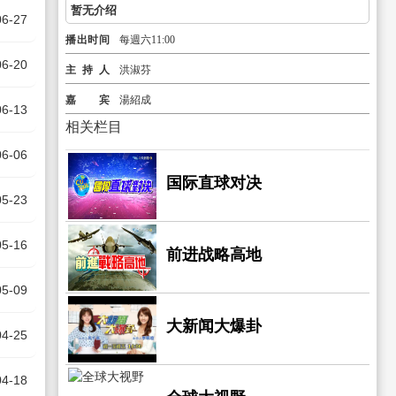
暂无介绍
06-27
播出时间
每週六11:00
06-20
主持人
洪淑芬
嘉宾
湯紹成
06-13
相关栏目
06-06
国际直球对决
05-23
05-16
前进战略高地
05-09
大新闻大爆卦
04-25
04-18