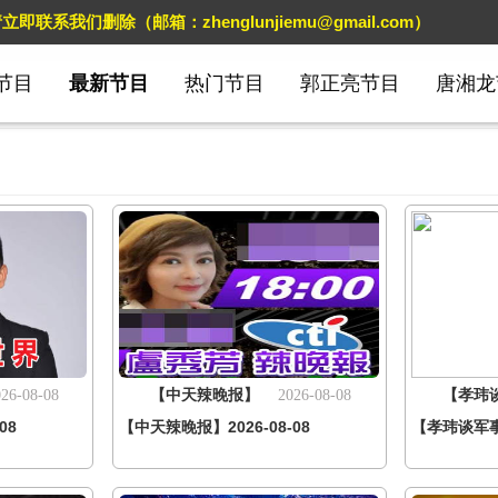
们删除（邮箱：zhenglunjiemu@gmail.com）
节目
最新节目
热门节目
郭正亮节目
唐湘龙
26-08-08
【中天辣晚报】
2026-08-08
【孝玮
08
【中天辣晚报】2026-08-08
【孝玮谈军事】