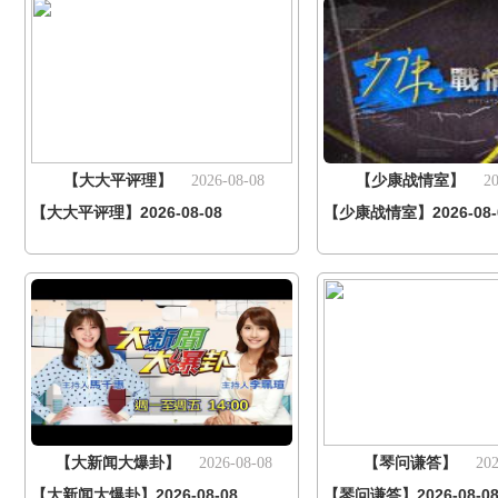
【大大平评理】
2026-08-08
【少康战情室】
20
【大大平评理】2026-08-08
【少康战情室】2026-08-
【大新闻大爆卦】
2026-08-08
【琴问谦答】
202
【大新闻大爆卦】2026-08-08
【琴问谦答】2026-08-0