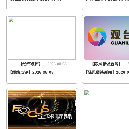
【经纬点评】
2026-08-08
【陈凤馨谈新闻】
【经纬点评】2026-08-08
【陈凤馨谈新闻】2026-08