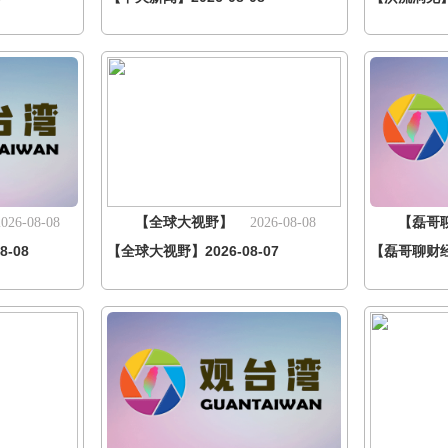
2026-08-08
【全球大视野】
2026-08-08
【磊哥
-08
【全球大视野】2026-08-07
【磊哥聊财经】