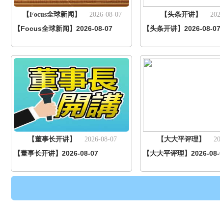
【Focus全球新闻】
2026-08-07
【头条开讲】
202
【Focus全球新闻】2026-08-07
【头条开讲】2026-08-0
【董事长开讲】
2026-08-07
【大大平评理】
20
【董事长开讲】2026-08-07
【大大平评理】2026-08-